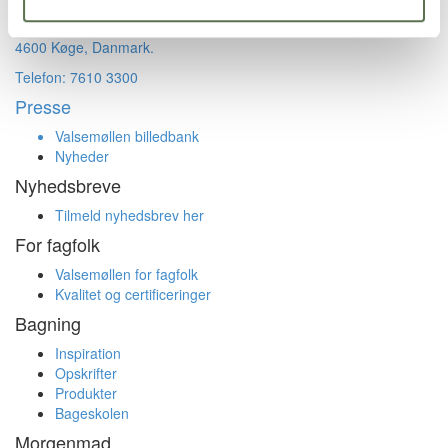
Sandvadsvej 14
4600 Køge, Danmark.
Telefon: 7610 3300
Presse
Valsemøllen billedbank
Nyheder
Nyhedsbreve
Tilmeld nyhedsbrev her
For fagfolk
Valsemøllen for fagfolk
Kvalitet og certificeringer
Bagning
Inspiration
Opskrifter
Produkter
Bageskolen
Morgenmad