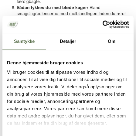
færdigbagte.
Sådan lykkes du med bløde kager:
Bland
smagsingredienserne med melblandingen inden du rører
blandingen ned i dejvæsken – så behøver du ikke
bearbejde dejen så længe, og samtidig bliver kagen mere
luftig.
Prøv dig frem!
Lav gerne en prøvekage når du bager
Samtykke
Detaljer
Om
småkager og småbrød. Hvis dejen flyder ud under
bagningen kan du blot tilsætte lidt mere melblanding i
dejen. Hvis det derimod er svært at forme kager og brød,
og dejen måske smuldrer for meget, kan du tilsætte lidt
Denne hjemmeside bruger cookies
mere madfedt eller dejvæske.
Vi bruger cookies til at tilpasse vores indhold og
Sådan får du en god tærtedej:
Glutenfri tærtedej bliver
annoncer, til at vise dig funktioner til sociale medier og til
ofte meget porøs og kan være svær at håndtere og forme.
Det bliver dog lettere hvis du lægger den mellem to stykker
at analysere vores trafik. Vi deler også oplysninger om
plastfilm og ruller den ud. Træk så forsigtigt det øverste
din brug af vores hjemmeside med vores partnere inden
folielag af og løft dejen i det nederste når du placerer
for sociale medier, annonceringspartnere og
(vender) dejen i tærteformen. Træk forsigtigt det andet
analysepartnere. Vores partnere kan kombinere disse
folieark af og tryk dejen på plads i formen. Prik huller i
data med andre oplysninger, du har givet dem, eller som
kanten med en gaffel og forbag tærtedejen i ca. 10 min. ved
175° inden du hælder dit fyld i. Hvis du udskifter halvdelen
de har indsamlet fra din brug af deres tjenester.
af madfettet med kvark bliver dejskallen stærkere.