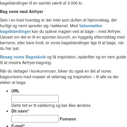
bageblandinger til en samlet værdi af 3.000 kr.
Bag nemt med Airfryer
Selv i en travl hverdag er der intet som duften af hjemmebag, der
hurtigt og nemt spreder sig i køkkenet. Med
Valsemøllen
bageblandinger
kan du opleve magien ved at bage – med Airfryer.
Uanset om det er til en spontan brunch, en hyggelig eftermiddag med
børnene, eller bare fordi, er vores bageblandinger lige til at bage, når
du har lyst.
Besøg vores Bageskole
og få inspiration, opskrifter og en nem guide
til at mestre Airfryer-bagning.
Når du deltager i konkurrencen, bliver du også en del af vores
bageunivers med masser af velsmag og inspiration – til alle os der
elsker at bage.
URL
Dette felt er til validering og bør ikke ændres.
Dit navn
*
Fornavn
E-mail
*