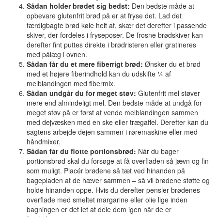
Sådan holder brødet sig bedst:
Den bedste måde at
opbevare glutenfrit brød på er at fryse det. Lad det
færdigbagte brød køle helt af, skær det derefter i passende
skiver, der fordeles i fryseposer. De frosne brødskiver kan
derefter fint puttes direkte i brødristeren eller gratineres
med pålæg i ovnen.
Sådan får du et mere fiberrigt brød:
Ønsker du et brød
med et højere fiberindhold kan du udskifte ¼ af
melblandingen med fibermix.
Sådan undgår du for meget støv:
Glutenfrit mel støver
mere end almindeligt mel. Den bedste måde at undgå for
meget støv på er først at vende melblandingen sammen
med dejvæsken med en ske eller trægaffel. Derefter kan du
sagtens arbejde dejen sammen i røremaskine eller med
håndmixer.
Sådan får du flotte portionsbrød:
Når du bager
portionsbrød skal du forsøge at få overfladen så jævn og fin
som muligt. Placér brødene så tæt ved hinanden på
bagepladen at de hæver sammen – så vil brødene støtte og
holde hinanden oppe. Hvis du derefter pensler brødenes
overflade med smeltet margarine eller olie lige inden
bagningen er det let at dele dem igen når de er