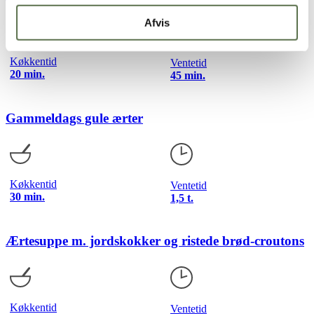
Afvis
Køkkentid
Ventetid
20 min.
45 min.
Gammeldags gule ærter
Køkkentid
Ventetid
30 min.
1,5 t.
Ærtesuppe m. jordskokker og ristede brød-croutons
Køkkentid
Ventetid