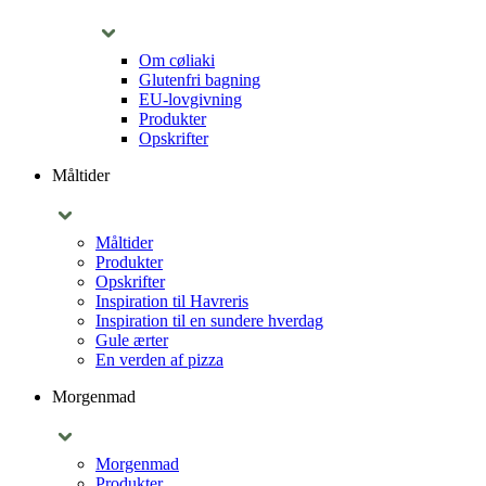
Om cøliaki
Glutenfri bagning
EU-lovgivning
Produkter
Opskrifter
Måltider
Måltider
Produkter
Opskrifter
Inspiration til Havreris
Inspiration til en sundere hverdag
Gule ærter
En verden af pizza
Morgenmad
Morgenmad
Produkter