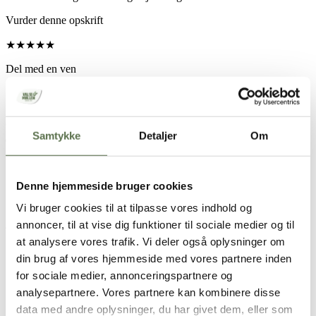
Vurder denne opskrift
★
★
★
★
★
Del med en ven
Samtykke
Detaljer
Om
Hold skærmen tændt
Denne hjemmeside bruger cookies
Opskrift
Vi bruger cookies til at tilpasse vores indhold og
annoncer, til at vise dig funktioner til sociale medier og til
4 personer
at analysere vores trafik. Vi deler også oplysninger om
1-2 spsk. smør
din brug af vores hjemmeside med vores partnere inden
1-2 spsk. olie
for sociale medier, annonceringspartnere og
1 stort løg, hakket
3 stk. klar suppe bouillonterninger
analysepartnere. Vores partnere kan kombinere disse
1-1,5 l vand
data med andre oplysninger, du har givet dem, eller som
500 g medisterpølse