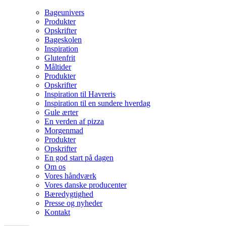
Bageunivers
Produkter
Opskrifter
Bageskolen
Inspiration
Glutenfrit
Måltider
Produkter
Opskrifter
Inspiration til Havreris
Inspiration til en sundere hverdag
Gule ærter
En verden af pizza
Morgenmad
Produkter
Opskrifter
En god start på dagen
Om os
Vores håndværk
Vores danske producenter
Bæredygtighed
Presse og nyheder
Kontakt