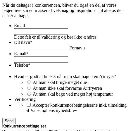
Når du deltager i konkurrencen, bliver du også en del af vores
bageunivers med masser af velsmag og inspiration – til alle os der
elsker at bage.
Email
Dette felt er til validering og bør ikke ændres.
Dit navn
*
Fornavn
E-mail
*
Telefon
*
Hvad er godt at huske, når man skal bage i en Airfryer?
At man skal bruge meget olie
At man ikke skal forvarme Airfryeren
At man skal bage ved meget høj temperatur
Verificering
Accepter konkurrencebetingelserne inkl. tilmelding
af Valsemøllens nyhedsbrev
Konkurrencebetingelser