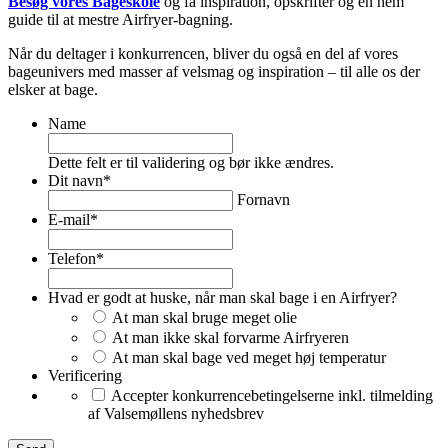
Besøg vores Bageskole
og få inspiration, opskrifter og en nem
guide til at mestre Airfryer-bagning.
Når du deltager i konkurrencen, bliver du også en del af vores
bageunivers med masser af velsmag og inspiration – til alle os der
elsker at bage.
Name
Dette felt er til validering og bør ikke ændres.
Dit navn
*
Fornavn
E-mail
*
Telefon
*
Hvad er godt at huske, når man skal bage i en Airfryer?
At man skal bruge meget olie
At man ikke skal forvarme Airfryeren
At man skal bage ved meget høj temperatur
Verificering
Accepter konkurrencebetingelserne inkl. tilmelding
af Valsemøllens nyhedsbrev