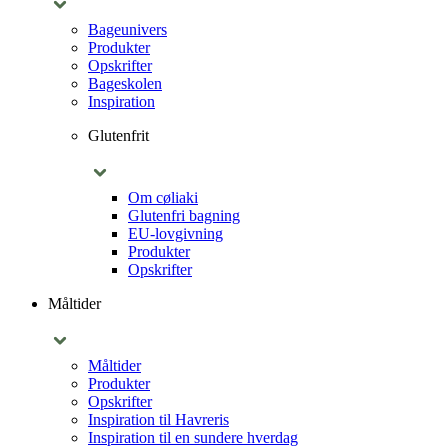
Bageunivers
Produkter
Opskrifter
Bageskolen
Inspiration
Glutenfrit
Om cøliaki
Glutenfri bagning
EU-lovgivning
Produkter
Opskrifter
Måltider
Måltider
Produkter
Opskrifter
Inspiration til Havreris
Inspiration til en sundere hverdag