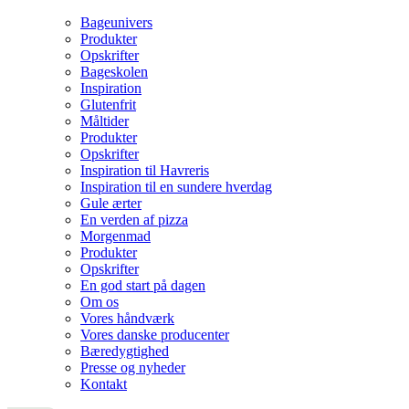
Bageunivers
Produkter
Opskrifter
Bageskolen
Inspiration
Glutenfrit
Måltider
Produkter
Opskrifter
Inspiration til Havreris
Inspiration til en sundere hverdag
Gule ærter
En verden af pizza
Morgenmad
Produkter
Opskrifter
En god start på dagen
Om os
Vores håndværk
Vores danske producenter
Bæredygtighed
Presse og nyheder
Kontakt