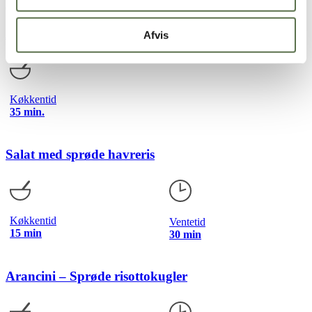
citrongræs, ingefær, en kanelstang eller et par limeblade
Asparges-salat med havreris
Afvis
Køkkentid
35 min.
Salat med sprøde havreris
Køkkentid
Ventetid
15 min
30 min
Arancini – Sprøde risottokugler