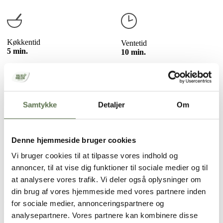
Køkkentid
Ventetid
5 min.
10 min.
Se ingredienser og vejledning i bredformat
Samtykke
Detaljer
Om
Vurder denne opskrift
★
★
★
★
★
Denne hjemmeside bruger cookies
| af
Kogte havreris
:
4
ud af
5
baseret på
16
anmeldelser
Vi bruger cookies til at tilpasse vores indhold og
Del med en ven
annoncer, til at vise dig funktioner til sociale medier og til
at analysere vores trafik. Vi deler også oplysninger om
din brug af vores hjemmeside med vores partnere inden
for sociale medier, annonceringspartnere og
analysepartnere. Vores partnere kan kombinere disse