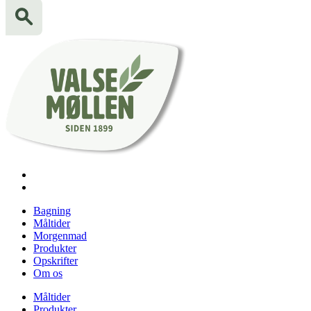
Bagning
Måltider
Morgenmad
Produkter
Opskrifter
Om os
Måltider
Produkter