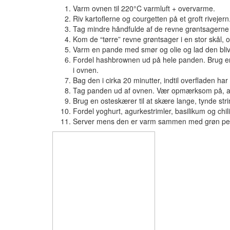
Varm ovnen til 220°C varmluft + overvarme.
Riv kartoflerne og courgetten på et groft rivejern
Tag mindre håndfulde af de revne grøntsagern
Kom de “tørre” revne grøntsager i en stor skål, 
Varm en pande med smør og olie og lad den bli
Fordel hashbrownen ud på hele panden. Brug en sk
i ovnen.
Bag den i cirka 20 minutter, indtil overfladen har 
Tag panden ud af ovnen. Vær opmærksom på, at d
Brug en osteskærer til at skære lange, tynde str
Fordel yoghurt, agurkestrimler, basilikum og ch
Server mens den er varm sammen med grøn pe