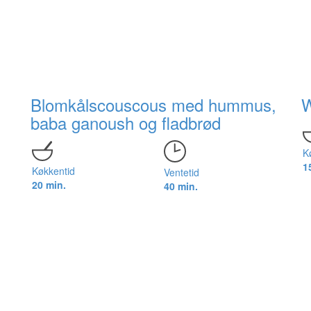
Blomkålscouscous med hummus,
W
baba ganoush og fladbrød
K
1
Køkkentid
Ventetid
20 min.
40 min.