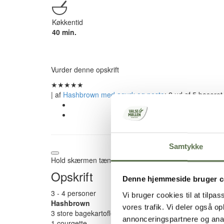
Køkkentid
40 min.
Vurder denne opskrift
★
★
★
★
★
| af
Hashbrown med agurk og pesto
:
2
ud af
5
baseret
Samtykke
Hold skærmen tændt
Opskrift
Denne hjemmeside bruger c
3 - 4 personer
Vi bruger cookies til at tilpas
Hashbrown
vores trafik. Vi deler også 
3 store bagekartofler
annonceringspartnere og anal
1 courgette