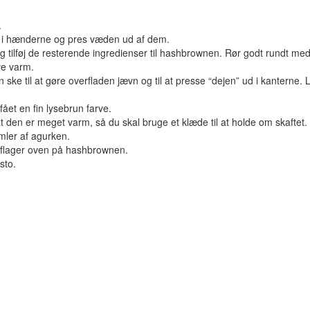
.
e i hænderne og pres væden ud af dem.
og tilføj de resterende ingredienser til hashbrownen. Rør godt rundt me
ve varm.
e til at gøre overfladen jævn og til at presse “dejen” ud i kanterne. 
fået en fin lysebrun farve.
en er meget varm, så du skal bruge et klæde til at holde om skaftet.
imler af agurken.
iliflager oven på hashbrownen.
sto.