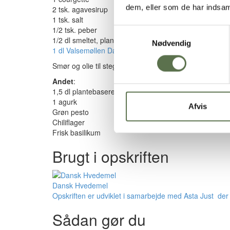
dem, eller som de har indsaml
2 tsk. agavesirup
1 tsk. salt
1/2 tsk. peber
Samtykkevalg
1/2 dl smeltet, plantebaseret smør
Nødvendig
1 dl Valsemøllen Dansk Hvedemel
Smør og olie til stegning
Andet
:
1,5 dl plantebaseret yoghurt
1 agurk
Afvis
Grøn pesto
Chiliflager
Frisk basilikum
Brugt i opskriften
Dansk Hvedemel
Opskriften er udviklet i samarbejde med Asta Just der 
Sådan gør du