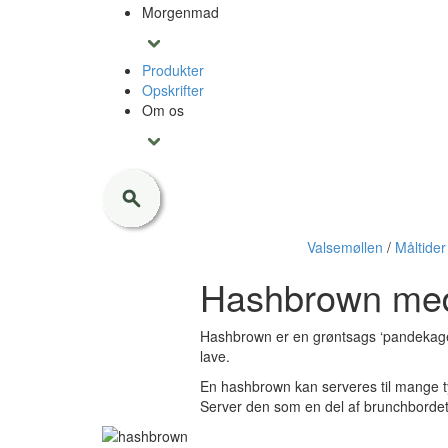
Morgenmad
Produkter
Opskrifter
Om os
Valsemøllen
/
Måltider
Hashbrown med
Hashbrown er en grøntsags ‘pandekage’ 
lave.
En hashbrown kan serveres til mange typ
Server den som en del af brunchbordet,