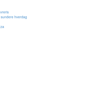
avreris
en sundere hverdag
zza