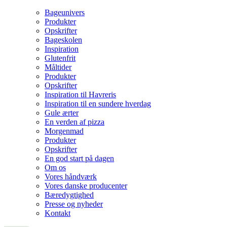
Bageunivers
Produkter
Opskrifter
Bageskolen
Inspiration
Glutenfrit
Måltider
Produkter
Opskrifter
Inspiration til Havreris
Inspiration til en sundere hverdag
Gule ærter
En verden af pizza
Morgenmad
Produkter
Opskrifter
En god start på dagen
Om os
Vores håndværk
Vores danske producenter
Bæredygtighed
Presse og nyheder
Kontakt