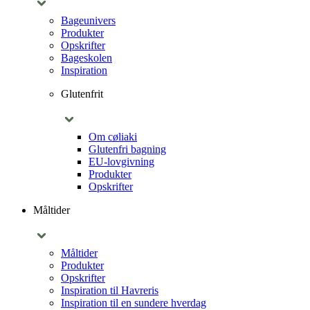
Bageunivers
Produkter
Opskrifter
Bageskolen
Inspiration
Glutenfrit
Om cøliaki
Glutenfri bagning
EU-lovgivning
Produkter
Opskrifter
Måltider
Måltider
Produkter
Opskrifter
Inspiration til Havreris
Inspiration til en sundere hverdag