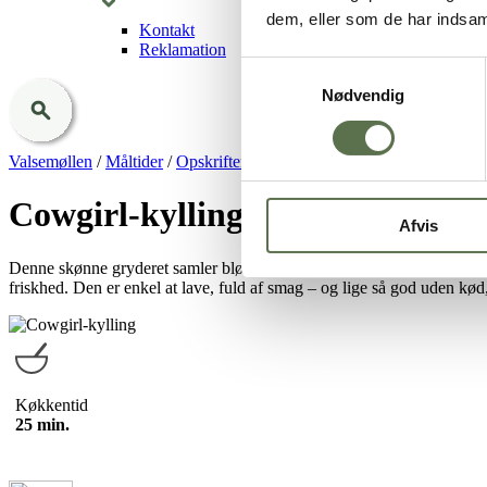
dem, eller som de har indsaml
Kontakt
Reklamation
Samtykkevalg
Nødvendig
Valsemøllen
/
Måltider
/
Opskrifter
/
Cowgirl-kylling med havreris
Cowgirl-kylling med havreris
Afvis
Denne skønne gryderet samler bløde havreris, saftigt kød og søde majs
friskhed. Den er enkel at lave, fuld af smag – og lige så god uden kød
Køkkentid
25 min.