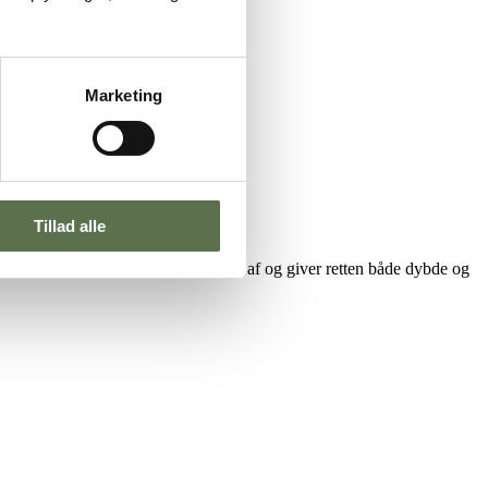
Marketing
Tillad alle
kefuld creme fraiche runder det hele af og giver retten både dybde og