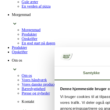
Gule ærter
En verden af pizza
Morgenmad
Morgenmad
Produkter
Opskrifter
En god start på dagen
Produkter
Opskrifter
Om os
Samtykke
Om os
Vores håndværk
Vores danske producenter
Bæredygtighed
Denne hjemmeside bruger c
Presse og nyheder
Vi bruger cookies til at tilpas
Kontakt
vores trafik. Vi deler også 
annonceringspartnere og anal