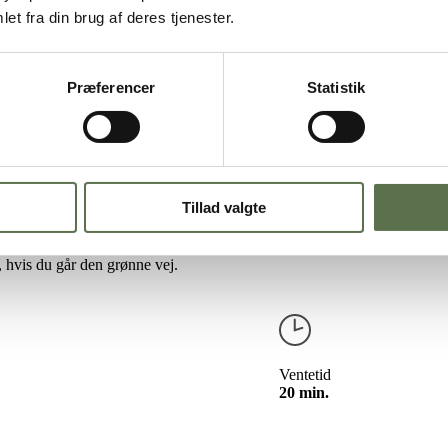
et fra din brug af deres tjenester.
Præferencer
Statistik
Tillad valgte
 i en krydret base med chipotle og tomat. Frisk koriander, lime og en s
, hvis du går den grønne vej.
Ventetid
20 min.