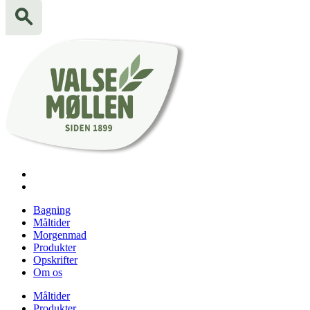
Bagning
Måltider
Morgenmad
Produkter
Opskrifter
Om os
Måltider
Produkter