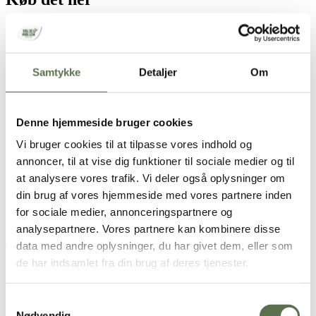
Samtykke
Detaljer
Om
Produktet forhandles i kæden. Sortimentet kan variere lokalt.
Ingredienser
Denne hjemmeside bruger cookies
Vi bruger cookies til at tilpasse vores indhold og
Fint formalede HVEDEKERNER uden skaldele og kim,
annoncer, til at vise dig funktioner til sociale medier og til
melbehandlingsmoddel (E300).
at analysere vores trafik. Vi deler også oplysninger om
Alle e-numre i dette produkt er vegetabilsk.
din brug af vores hjemmeside med vores partnere inden
for sociale medier, annonceringspartnere og
Opbevaring
analysepartnere. Vores partnere kan kombinere disse
data med andre oplysninger, du har givet dem, eller som
Tørt, ikke for varmt og ikke sammen med stærkt lugtende varer.
de har indsamlet fra din brug af deres tjenester.
Næringsindhold pr. 100g
Samtykkevalg
Næringsindhold Næringsindhold pr. 100
Nødvendig