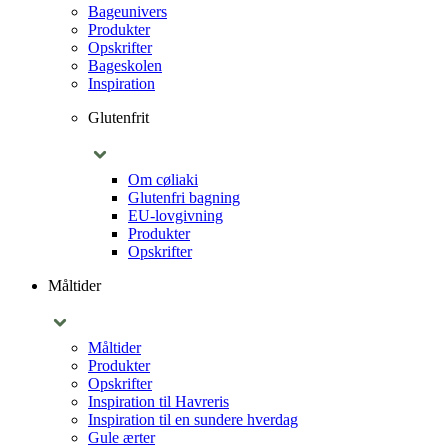
Bageunivers
Produkter
Opskrifter
Bageskolen
Inspiration
Glutenfrit
Om cøliaki
Glutenfri bagning
EU-lovgivning
Produkter
Opskrifter
Måltider
Måltider
Produkter
Opskrifter
Inspiration til Havreris
Inspiration til en sundere hverdag
Gule ærter