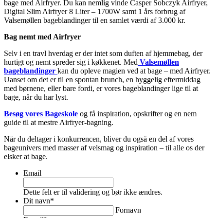
bage med Airfryer. Du kan nemlig vinde Casper Sobczyk Airfryer,
Digital Slim Airfryer 8 Liter – 1700W samt 1 års forbrug af
Valsemøllen bageblandinger til en samlet værdi af 3.000 kr.
Bag nemt med Airfryer
Selv i en travl hverdag er der intet som duften af hjemmebag, der
hurtigt og nemt spreder sig i køkkenet. Med
Valsemøllen
bageblandinger
kan du opleve magien ved at bage – med Airfryer.
Uanset om det er til en spontan brunch, en hyggelig eftermiddag
med børnene, eller bare fordi, er vores bageblandinger lige til at
bage, når du har lyst.
Besøg vores Bageskole
og få inspiration, opskrifter og en nem
guide til at mestre Airfryer-bagning.
Når du deltager i konkurrencen, bliver du også en del af vores
bageunivers med masser af velsmag og inspiration – til alle os der
elsker at bage.
Email
Dette felt er til validering og bør ikke ændres.
Dit navn
*
Fornavn