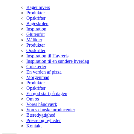
Bageunivers
Produkter
Opskrifter
Bageskolen
Inspiration
Glutenfrit
Måltider
Produkter
Opskrifter
Inspiration til Havreris
Inspiration til en sundere hverdag
Gule ærter
En verden af pizza
Morgenmad
Produkter
Opskrifter
En god start på dagen
Om os
Vores håndværk
Vores danske producenter
Bæredygtighed
Presse og nyheder
Kontakt