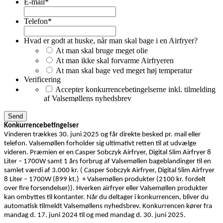
E-mail
*
Telefon
*
Hvad er godt at huske, når man skal bage i en Airfryer?
At man skal bruge meget olie
At man ikke skal forvarme Airfryeren
At man skal bage ved meget høj temperatur
Verificering
Accepter konkurrencebetingelserne inkl. tilmelding
af Valsemøllens nyhedsbrev
Konkurrencebetingelser
Vinderen trækkes 30. juni 2025 og får direkte besked pr. mail eller
telefon. Valsemøllen forholder sig ultimativt retten til at udvælge
videren. Præmien er en Casper Sobczyk Airfryer, Digital Slim Airfryer 8
Liter – 1700W samt 1 års forbrug af Valsemøllen bageblandinger til en
samlet værdi af 3.000 kr. ( Casper Sobczyk Airfryer, Digital Slim Airfryer
8 Liter – 1700W (899 kt.) + Valsemøllen produkter (2100 kr. fordelt
over fire forsendelser)). Hverken airfryer eller Valsemøllen produkter
kan ombyttes til kontanter. Når du deltager i konkurrencen, bliver du
automatisk tilmeldt Valsemøllens nyhedsbrev. Konkurrencen kører fra
mandag d. 17. juni 2024 til og med mandag d. 30. juni 2025.