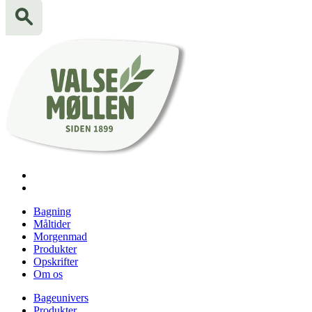
Bagning
Måltider
Morgenmad
Produkter
Opskrifter
Om os
Bageunivers
Produkter