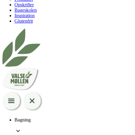
Opskrifter
Bageskolen
Inspiration
Glutenfrit
Bagning