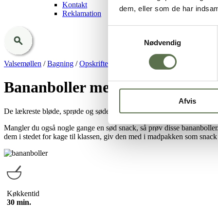
Kontakt
dem, eller som de har indsaml
Reklamation
Samtykkevalg
Nødvendig
Valsemøllen
/
Bagning
/
Opskrifter
/
Bananboller med chokolade
Bananboller med chokolade
Afvis
De lækreste bløde, sprøde og søde bananboller med chokolade. Bolle
Mangler du også nogle gange en sød snack, så prøv disse bananboller.
dem i stedet for kage til klassen, giv den med i madpakken som snack 
Køkkentid
30 min.