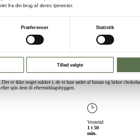
et fra din brug af deres tjenester.
Præferencer
Statistik
Tillad valgte
rne er udviklet af dygtige madblogger
Maria Vestergaard
.
 Der er ikke noget sukker i, de er kun sødet af banan og lækre chokola
eller spis dem til eftermiddagshyggen.
Ventetid
1 t 50
min.