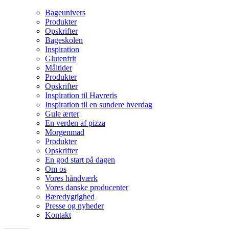
Bageunivers
Produkter
Opskrifter
Bageskolen
Inspiration
Glutenfrit
Måltider
Produkter
Opskrifter
Inspiration til Havreris
Inspiration til en sundere hverdag
Gule ærter
En verden af pizza
Morgenmad
Produkter
Opskrifter
En god start på dagen
Om os
Vores håndværk
Vores danske producenter
Bæredygtighed
Presse og nyheder
Kontakt