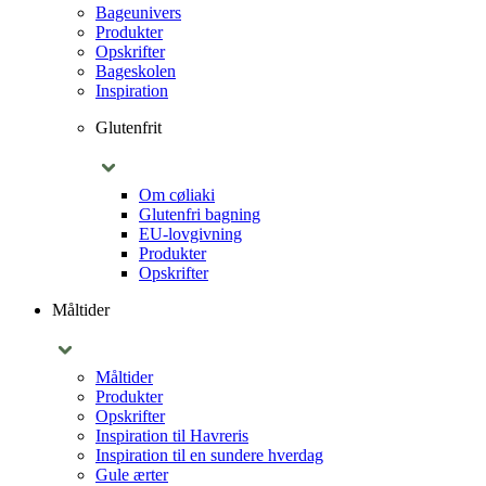
Bageunivers
Produkter
Opskrifter
Bageskolen
Inspiration
Glutenfrit
Om cøliaki
Glutenfri bagning
EU-lovgivning
Produkter
Opskrifter
Måltider
Måltider
Produkter
Opskrifter
Inspiration til Havreris
Inspiration til en sundere hverdag
Gule ærter