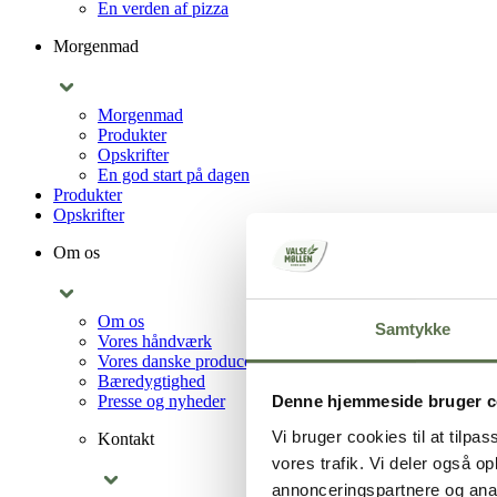
En verden af pizza
Morgenmad
Morgenmad
Produkter
Opskrifter
En god start på dagen
Produkter
Opskrifter
Om os
Om os
Samtykke
Vores håndværk
Vores danske producenter
Bæredygtighed
Presse og nyheder
Denne hjemmeside bruger c
Vi bruger cookies til at tilpas
Kontakt
vores trafik. Vi deler også 
annonceringspartnere og anal