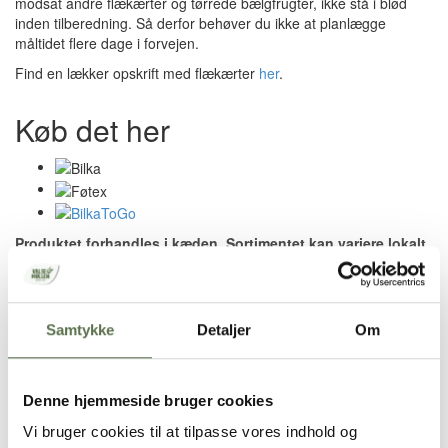
modsat andre flækærter og tørrede bælgfrugter, ikke stå i blød
inden tilberedning. Så derfor behøver du ikke at planlægge
måltidet flere dage i forvejen.
Find en lækker opskrift med flækærter
her
.
Køb det her
Produktet forhandles i kæden. Sortimentet kan variere lokalt.
Ingredienser
Afskallede gule flækærter.
Samtykke
Detaljer
Om
Opbevaring
Denne hjemmeside bruger cookies
Tørt, ikke for varmt og ikke sammen med stærkt lugtende varer.
Vi bruger cookies til at tilpasse vores indhold og