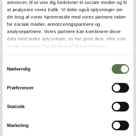
Næringsindhold pr. 100g
annoncer, til at vise dig funktioner til sociale medier og til
at analysere vores trafik. Vi deler også oplysninger om
Energi
1368 kJ/327 kcal
din brug af vores hjemmeside med vores partnere inden
Fedt
1,5
for sociale medier, annonceringspartnere og
- heraf mættede fedtsyrer
0,2
Kulhydrat
50
analysepartnere. Vores partnere kan kombinere disse
- heraf sukkerarter
2,5
data med andre oplysninger, du har givet dem, eller som
Kostfibre
11
de har indsamlet fra din brug af deres tjenester.
Protein
22
Salt
0,15
Del med en ven
Samtykkevalg
Nødvendig
Præferencer
Kontakt
Valsemøllen A/S
Statistik
Havnegade 58
6700 Esbjerg, Danmark.
Marketing
Sandvadsvej 14
4600 Køge, Danmark.