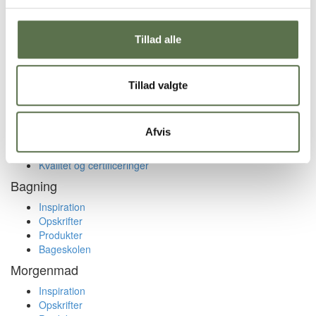
Telefon: 7610 3300
Presse
Tillad alle
Valsemøllen billedbank
Nyheder
Tillad valgte
Nyhedsbreve
Tilmeld nyhedsbrev her
For fagfolk
Afvis
Valsemøllen for fagfolk
Kvalitet og certificeringer
Bagning
Inspiration
Opskrifter
Produkter
Bageskolen
Morgenmad
Inspiration
Opskrifter