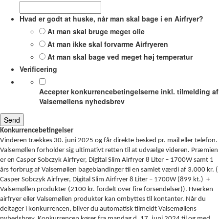
Hvad er godt at huske, når man skal bage i en Airfryer?
At man skal bruge meget olie
At man ikke skal forvarme Airfryeren
At man skal bage ved meget høj temperatur
Verificering
Accepter konkurrencebetingelserne inkl. tilmelding af
Valsemøllens nyhedsbrev
Konkurrencebetingelser
Vinderen trækkes 30. juni 2025 og får direkte besked pr. mail eller telefon.
Valsemøllen forholder sig ultimativt retten til at udvælge videren. Præmien
er en Casper Sobczyk Airfryer, Digital Slim Airfryer 8 Liter – 1700W samt 1
års forbrug af Valsemøllen bageblandinger til en samlet værdi af 3.000 kr. (
Casper Sobczyk Airfryer, Digital Slim Airfryer 8 Liter – 1700W (899 kt.) +
Valsemøllen produkter (2100 kr. fordelt over fire forsendelser)). Hverken
airfryer eller Valsemøllen produkter kan ombyttes til kontanter. Når du
deltager i konkurrencen, bliver du automatisk tilmeldt Valsemøllens
nyhedsbrev. Konkurrencen kører fra mandag d. 17. juni 2024 til og med