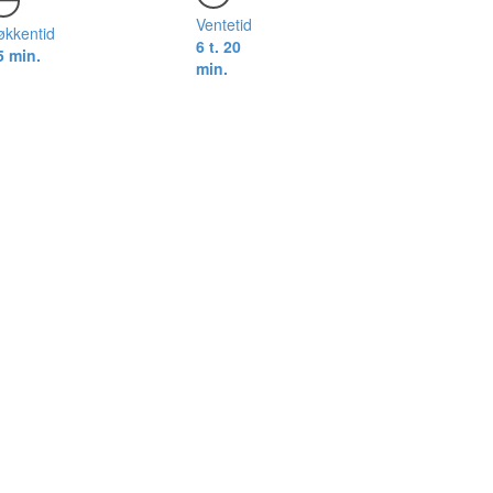
Ventetid
økkentid
6 t. 20
5 min.
min.