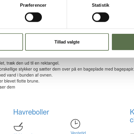
Præferencer
Statistik
Tillad valgte
askinen i ca.5-7 minutter, eller rør med en ske og så ælt din dej godt h
t, træk den ud til en rektangel.
forskellige stykker og sætter dem over på en bageplade med bagepapir.
med vand i bunden af ovnen.
r blevet flotte brune.
iser dem
Havreboller
K
c
Ventetid