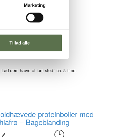
Marketing
Tillad alle
vis du ikke bruger maskine.
 Lad dem hæve et lunt sted i ca.½ time.
oldhævede proteinboller med
hiafrø – Bageblanding