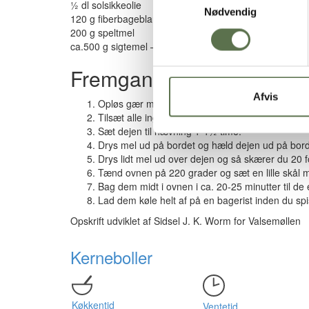
½ dl solsikkeolie
Nødvendig
120 g fiberbageblanding – eller 3/4-kornsblanding
200 g speltmel
ca.500 g sigtemel – eller hvedemel
Fremgangsmåde
Afvis
Opløs gær med vandet.
Tilsæt alle ingredienserne og kør din dej på rørm
Sæt dejen til hævning 1-1½ time.
Drys mel ud på bordet og hæld dejen ud på borde
Drys lidt mel ud over dejen og så skærer du 20 
Tænd ovnen på 220 grader og sæt en lille skål 
Bag dem midt i ovnen i ca. 20-25 minutter til de e
Lad dem køle helt af på en bagerist inden du sp
Opskrift udviklet af Sidsel J. K. Worm for Valsemøllen
Kerneboller
Køkkentid
Ventetid