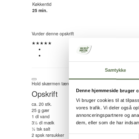
Køkkentid
25 min.
Vurder denne opskrift
★
★
★
★
★
Samtykke
Hold skærmen tændt
Denne hjemmeside bruger c
Opskrift
Vi bruger cookies til at tilpas
ca. 20 stk.
vores trafik. Vi deler også 
25 g gær
annonceringspartnere og anal
1 dl vand
3½ dl mælk
dem, eller som de har indsaml
½ tsk salt
2 spsk rørsukker
Samtykkevalg