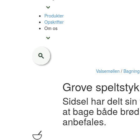
Produkter
Opskrifter
Om os
Valsemøllen
/
Bagning
Grove speltstyk
Sidsel har delt sin
at bage både brød 
anbefales.