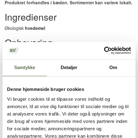
Produktet forhandles i kæden. Sortimentet kan variere lokalt.
Ingredienser
Økologisk
hvedemel
Opbevaring
Tørt, ikke for varmt og ikke sammen med stærkt lugtende varer.
Næringsindhold pr. 100g
Samtykke
Detaljer
Om
Energi
1459 kJ/349 kcal
Fedt
1,6 g
Denne hjemmeside bruger cookies
- heraf mættede fedtsyrer
0,2 g
Kulhydrat
69 g
Vi bruger cookies til at tilpasse vores indhold og
- heraf sukkerarter
0,5 g
annoncer, til at vise dig funktioner til sociale medier og til
Kostfibre
3,7 g
at analysere vores trafik. Vi deler også oplysninger om
Protein
11,5 g
din brug af vores hjemmeside med vores partnere inden
Salt*
0,01 g
* Indeholder naturligt forekommende salt fra kornsorten
for sociale medier, annonceringspartnere og
analysepartnere. Vores partnere kan kombinere disse