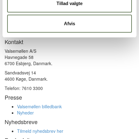
Pizzabund – grundopskrift
Tillad valgte
Hjemmelavet pasta med Tipo 00
Afvis
Kontakt
Valsemøllen A/S
Havnegade 58
6700 Esbjerg, Danmark.
Sandvadsvej 14
4600 Køge, Danmark.
Telefon: 7610 3300
Presse
Valsemøllen billedbank
Nyheder
Nyhedsbreve
Tilmeld nyhedsbrev her