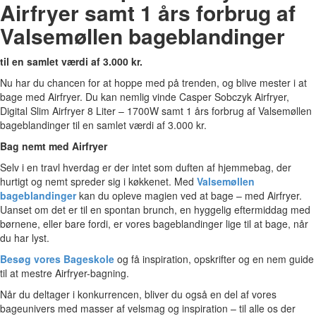
Airfryer samt 1 års forbrug af
Valsemøllen bageblandinger
til en samlet værdi af 3.000 kr.
Nu har du chancen for at hoppe med på trenden, og blive mester i at
bage med Airfryer. Du kan nemlig vinde Casper Sobczyk Airfryer,
Digital Slim Airfryer 8 Liter – 1700W samt 1 års forbrug af Valsemøllen
bageblandinger til en samlet værdi af 3.000 kr.
Bag nemt med Airfryer
Selv i en travl hverdag er der intet som duften af hjemmebag, der
hurtigt og nemt spreder sig i køkkenet. Med
Valsemøllen
bageblandinger
kan du opleve magien ved at bage – med Airfryer.
Uanset om det er til en spontan brunch, en hyggelig eftermiddag med
børnene, eller bare fordi, er vores bageblandinger lige til at bage, når
du har lyst.
Besøg vores Bageskole
og få inspiration, opskrifter og en nem guide
til at mestre Airfryer-bagning.
Når du deltager i konkurrencen, bliver du også en del af vores
bageunivers med masser af velsmag og inspiration – til alle os der