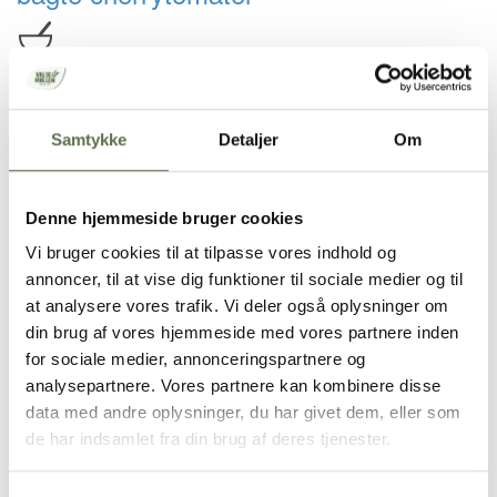
Køkkentid
20 min.
Samtykke
Detaljer
Om
Morgenmadsvafler med kokoscreme
Denne hjemmeside bruger cookies
Køkkentid
Vi bruger cookies til at tilpasse vores indhold og
30 min.
annoncer, til at vise dig funktioner til sociale medier og til
at analysere vores trafik. Vi deler også oplysninger om
din brug af vores hjemmeside med vores partnere inden
for sociale medier, annonceringspartnere og
analysepartnere. Vores partnere kan kombinere disse
Kontakt
data med andre oplysninger, du har givet dem, eller som
Valsemøllen A/S
de har indsamlet fra din brug af deres tjenester.
Havnegade 58
6700 Esbjerg, Danmark.