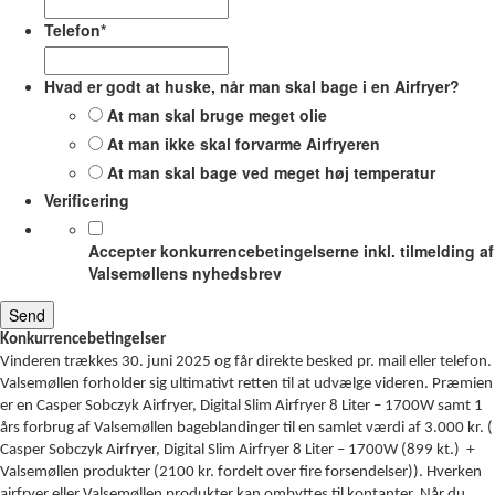
Telefon
*
Hvad er godt at huske, når man skal bage i en Airfryer?
At man skal bruge meget olie
At man ikke skal forvarme Airfryeren
At man skal bage ved meget høj temperatur
Verificering
Accepter konkurrencebetingelserne inkl. tilmelding af
Valsemøllens nyhedsbrev
Konkurrencebetingelser
Vinderen trækkes 30. juni 2025 og får direkte besked pr. mail eller telefon.
Valsemøllen forholder sig ultimativt retten til at udvælge videren. Præmien
er en Casper Sobczyk Airfryer, Digital Slim Airfryer 8 Liter – 1700W samt 1
års forbrug af Valsemøllen bageblandinger til en samlet værdi af 3.000 kr. (
Casper Sobczyk Airfryer, Digital Slim Airfryer 8 Liter – 1700W (899 kt.) +
Valsemøllen produkter (2100 kr. fordelt over fire forsendelser)). Hverken
airfryer eller Valsemøllen produkter kan ombyttes til kontanter. Når du