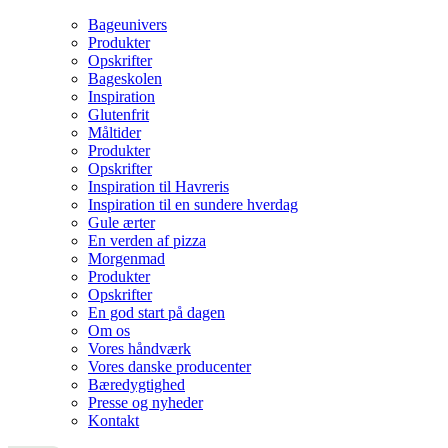
Bageunivers
Produkter
Opskrifter
Bageskolen
Inspiration
Glutenfrit
Måltider
Produkter
Opskrifter
Inspiration til Havreris
Inspiration til en sundere hverdag
Gule ærter
En verden af pizza
Morgenmad
Produkter
Opskrifter
En god start på dagen
Om os
Vores håndværk
Vores danske producenter
Bæredygtighed
Presse og nyheder
Kontakt