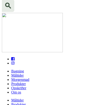
Bagning
Måltider
Morgenmad
Produkter
Opskrifter
Om os
Måltider
Produkter