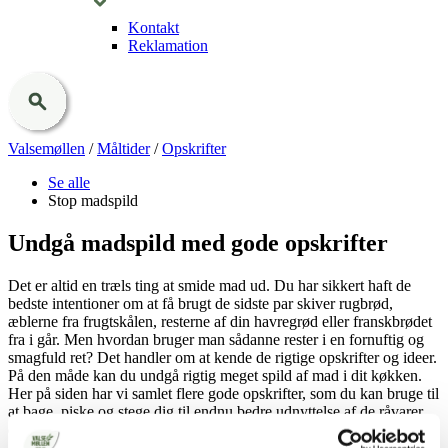
Kontakt
Reklamation
Valsemøllen
/
Måltider
/
Opskrifter
Se alle
Stop madspild
Undgå madspild med gode opskrifter
Det er altid en træls ting at smide mad ud. Du har sikkert haft de
bedste intentioner om at få brugt de sidste par skiver rugbrød,
æblerne fra frugtskålen, resterne af din havregrød eller franskbrødet
fra i går. Men hvordan bruger man sådanne rester i en fornuftig og
smagfuld ret? Det handler om at kende de rigtige opskrifter og ideer.
På den måde kan du undgå rigtig meget spild af mad i dit køkken.
Her på siden har vi samlet flere gode opskrifter, som du kan bruge til
at bage, piske og stege dig til endnu bedre udnyttelse af de råvarer,
du allerede har i (køle)skabet.