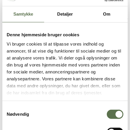
Hvad er madspild?
Samtykke
Detaljer
Om
Hver gang du smider mad ud, som kunne være brugt for en dag eller
to siden, så er det madspild. Det er det, også selvom tomaten eller
bananen er dårlig netop i dag. De kunne være blevet spist eller brugt
Denne hjemmeside bruger cookies
i en ret for få dage inden. For de fleste handler det om ting som
brød, grøntsager eller mejerivarer, som typisk har en kort levetid.
Vi bruger cookies til at tilpasse vores indhold og
Det kan være svært at stop spild af mad, men det er vigtigt at gøre.
Det sætter både et godt eksempel for dine børn, du sparer penge,
annoncer, til at vise dig funktioner til sociale medier og til
ved ikke hele tiden at købe nye varer, og samfundet fungerer bedre,
at analysere vores trafik. Vi deler også oplysninger om
da der ikke skal overproduceres varer til blot at blive smidt ud igen.
din brug af vores hjemmeside med vores partnere inden
for sociale medier, annonceringspartnere og
analysepartnere. Vores partnere kan kombinere disse
Rødbedebrud
data med andre oplysninger, du har givet dem, eller som
de har indsamlet fra din brug af deres tjenester.
Samtykkevalg
Køkkentid
Ventetid
Nødvendig
30 min.
2 t