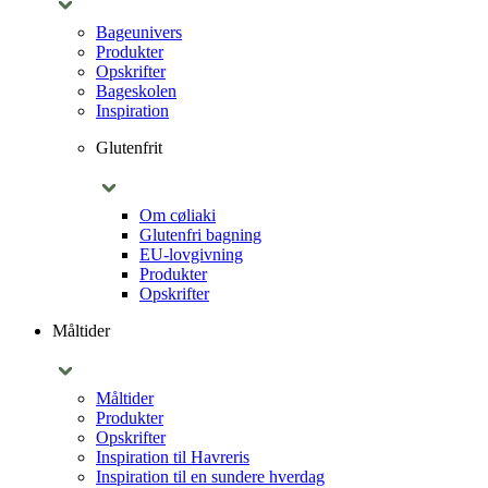
Bageunivers
Produkter
Opskrifter
Bageskolen
Inspiration
Glutenfrit
Om cøliaki
Glutenfri bagning
EU-lovgivning
Produkter
Opskrifter
Måltider
Måltider
Produkter
Opskrifter
Inspiration til Havreris
Inspiration til en sundere hverdag