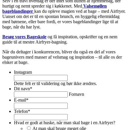
Selv i en travl hverdag er der intet som duften af hjemmebag, der
hurtigt og nemt spreder sig i køkkenet. Med
Valsemøllen
bageblandinger
kan du opleve magien ved at bage – med Airfryer.
Uanset om det er til en spontan brunch, en hyggelig eftermiddag
med børnene, eller bare fordi, er vores bageblandinger lige til at
bage, når du har lyst.
Besøg vores Bageskole
og få inspiration, opskrifter og en nem
guide til at mestre Airfryer-bagning.
Når du deltager i konkurrencen, bliver du også en del af vores
bageunivers med masser af velsmag og inspiration – til alle os der
elsker at bage.
Instagram
Dette felt er til validering og bør ikke ændres.
Dit navn
*
Fornavn
E-mail
*
Telefon
*
Hvad er godt at huske, når man skal bage i en Airfryer?
At man skal bruge meget olie