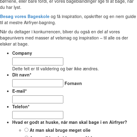
børnene, eller bare fordi, er vores bageblandinger lige til at bage, når
du har lyst.
Besøg vores Bageskole
og få inspiration, opskrifter og en nem guide
til at mestre Airfryer-bagning.
Når du deltager i konkurrencen, bliver du også en del af vores
bageunivers med masser af velsmag og inspiration – til alle os der
elsker at bage.
Company
Dette felt er til validering og bør ikke ændres.
Dit navn
*
Fornavn
E-mail
*
Telefon
*
Hvad er godt at huske, når man skal bage i en Airfryer?
At man skal bruge meget olie