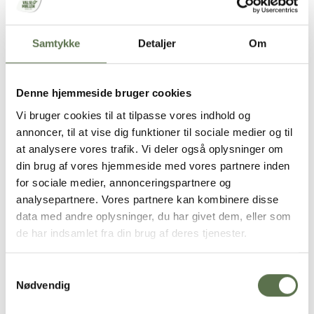
Køkkentid
Ventetid
45 min.
1 t.
Samtykke
Detaljer
Om
Pizza med kartofler, asparges og
Denne hjemmeside bruger cookies
rosmarin
Vi bruger cookies til at tilpasse vores indhold og
annoncer, til at vise dig funktioner til sociale medier og til
at analysere vores trafik. Vi deler også oplysninger om
Ventetid
Køkkentid
din brug af vores hjemmeside med vores partnere inden
ca. 2
ca. 1 t
for sociale medier, annonceringspartnere og
dage
analysepartnere. Vores partnere kan kombinere disse
data med andre oplysninger, du har givet dem, eller som
de har indsamlet fra din brug af deres tjenester.
Rugbrødsblinis med laks og
citroncreme
Samtykkevalg
Nødvendig