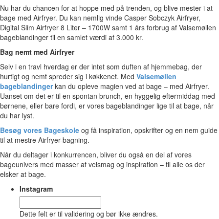
Nu har du chancen for at hoppe med på trenden, og blive mester i at
bage med Airfryer. Du kan nemlig vinde Casper Sobczyk Airfryer,
Digital Slim Airfryer 8 Liter – 1700W samt 1 års forbrug af Valsemøllen
bageblandinger til en samlet værdi af 3.000 kr.
Bag nemt med Airfryer
Selv i en travl hverdag er der intet som duften af hjemmebag, der
hurtigt og nemt spreder sig i køkkenet. Med
Valsemøllen
bageblandinger
kan du opleve magien ved at bage – med Airfryer.
Uanset om det er til en spontan brunch, en hyggelig eftermiddag med
børnene, eller bare fordi, er vores bageblandinger lige til at bage, når
du har lyst.
Besøg vores Bageskole
og få inspiration, opskrifter og en nem guide
til at mestre Airfryer-bagning.
Når du deltager i konkurrencen, bliver du også en del af vores
bageunivers med masser af velsmag og inspiration – til alle os der
elsker at bage.
Instagram
Dette felt er til validering og bør ikke ændres.