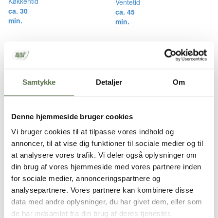
Køkkentid
Ventetid
ca. 30
ca. 45
min.
min.
Risifrutti med bærkompot
Samtykke
Detaljer
Om
Køkkentid
Ventetid
ca. 30
ca. 45
min.
min.
Denne hjemmeside bruger cookies
Vi bruger cookies til at tilpasse vores indhold og
annoncer, til at vise dig funktioner til sociale medier og til
at analysere vores trafik. Vi deler også oplysninger om
Mel af kvalitet – Valsemøllen
din brug af vores hjemmeside med vores partnere inden
Kage Hvedemel
for sociale medier, annonceringspartnere og
analysepartnere. Vores partnere kan kombinere disse
Valsemøllen Kage Hvedemel er perfekt til sprøde småkager pga.
data med andre oplysninger, du har givet dem, eller som
det lave glutenindhold. Du kan dog også bruge almindeligt
de har indsamlet fra din brug af deres tjenester.
hvedemel fra Valsemøllen, hvis det foretrækkes.