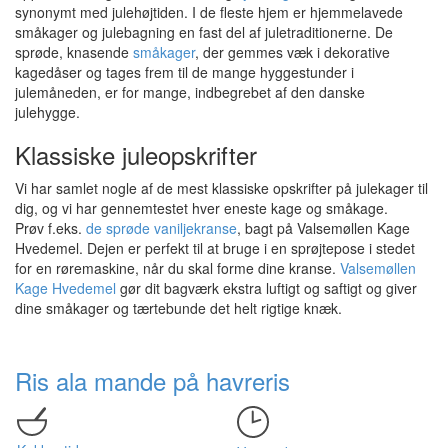
synonymt med julehøjtiden. I de fleste hjem er hjemmelavede
småkager og julebagning en fast del af juletraditionerne. De
sprøde, knasende
småkager
, der gemmes væk i dekorative
kagedåser og tages frem til de mange hyggestunder i
julemåneden, er for mange, indbegrebet af den danske
julehygge.
Klassiske juleopskrifter
Vi har samlet nogle af de mest klassiske opskrifter på julekager til
dig, og vi har gennemtestet hver eneste kage og småkage.
Prøv f.eks.
de sprøde vaniljekranse
, bagt på Valsemøllen Kage
Hvedemel. Dejen er perfekt til at bruge i en sprøjtepose i stedet
for en røremaskine, når du skal forme dine kranse.
Valsemøllen
Kage Hvedemel
gør dit bagværk ekstra luftigt og saftigt og giver
dine småkager og tærtebunde det helt rigtige knæk.
Ris ala mande på havreris